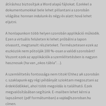
átíráshoz biztosítjuk a Word alapú fájlokat. Ezekkel a
dokumentumokkal bele lehet pillantani a szorobán
világába: honnan indulunk és négy év alatt hová lehet
eljutni.
A honlapunkon több helyen szorobán applikáció működik.
Ezen a virtuális felületen ki lehet próbálni a lapon
olvasott, megtanult részleteket. Természetesen ezek az
eszközök nem pótolják 100 %-osan a valódi szorobánt!
Viszont ezek az applikációk a szemléltetésben is nagyon
hasznosak (ha van „okos tábla”…).
A szemléltetés fontossága nem titok! Ehhez aA szorobán
c. szaklapunk egy régi példányát szioktam megosztani az
érdeklődőkkel, ahol több megoldás is található. Ezek
megvalósításában segítünk. E-mailben lehet kérni a
lapszámot (pdf formátumban) a vajda@szoroban.hu
címen.