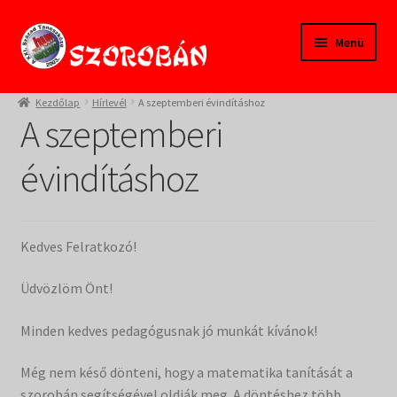
Ugrás
Kilépés
Menü
a
a
navigációhoz
tartalomba
Kezdőlap
Kezdőlap
Hírlevél
A szeptemberi évindításhoz
A szeptemberi
Tanfolyamok
évindításhoz
Termékeink
Pedagógusoknak
Kedves Felratkozó!
Szülőknek
Üdvözlöm Önt!
Gyereksarok
Minden kedves pedagógusnak jó munkát kívánok!
Még nem késő dönteni, hogy a matematika tanítását a
Alapítvány
szorobán segítségével oldják meg. A döntéshez több