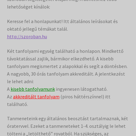
lehetőséget kínálok:
Filmtár
Keresse fel a honlapunkat! Itt általános leírásokat és
Vásár
oktató jellegű témákat talál.
http://szoroban.hu
Két tanfolyami egység található a honlapon. Mindkettő
távoktatással zajlik, bármikor elkezdhető. A kisebb
tanfolyam megismertet z alapokkal és segít a döntésben.
A nagyobb, 30 órás tanfolyam akkreditált. A jelentkezést
le lehet adni:
A
kisebb tanfolyamunk
ingyenesen látogatható.
Az
akkreditált tanfolyam
(piros háttérszínnel) itt
található.
Tanmeneteink egy általános beosztást tartalmaznak, két
óratervvel. Ezeket a tanmeneteket 1-4. osztályig le lehet
tölteni a „letölthető” rovatból. Ha szükséges, az