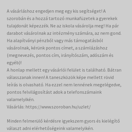
A vásárláshoz engedjen meg egy kis segítséget! A
szorobán és a hozzá tartozó munkafüzetek a gyerekek
tulajdonát képezzék. Ne az iskola vásárolja meg! Ha pár
darabot vásárolnak az intézmény számára, az nem gond.
Ha alapítványi pénzből vagy más támogatásból
vásárolnak, kérünk pontos címet, a számlázáshoz
(megnevezés, pontos cím, irányítószám, adószám és
egyéb)!
A honlap mellett egy vásárlói felület is található. Bátran
válasszanak innen! A taneszközök képe mellett rövid
leírás is olvasható. Ha ezzel nem lennének megelégedve,
pontos felvilágosítást adok a telefonszámaink
valamelyikén.
Vásárlás: https://www.szoroban.hu/uzlet/
Minden felmerülő kérdésre igyekszem gyors és kielégítő
választ adni elérhetőségeink valamelyikén.