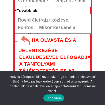
*Továbbiak:
HA OLVASTA ÉS A
JELENTKEZÉSE
ELKÜLDÉSÉVEL ELFOGADJA
A TANFOLYAMI
TÁJÉKOZTATÓT ÉS AZ
Kedves Látogató! Tájékoztatjuk, hogy a honlap felhasználói
ADATVÉDELMI
élmény fokozásának érdekében sütiket alkalmazunk. A
NYILATKOZAT ÉS
honlapunk használatával ön a tájékoztatásunkat tudomásul
ADATKEZELÉSI
veszi.
SZABÁLYZATOT,
Elfogadom
KATTINTSON A