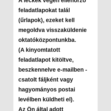
A leckék végén ellenőrző
feladatlapokat talál
(űrlapok), ezeket kell
megoldva visszaküldenie
oktatóközpontunkba.
(A kinyomtatott
feladatlapot kitöltve,
beszkennelve e-mailben -
csatolt fáljként vagy
hagyományos postai
levélben küldheti el).
Az Ön által adott