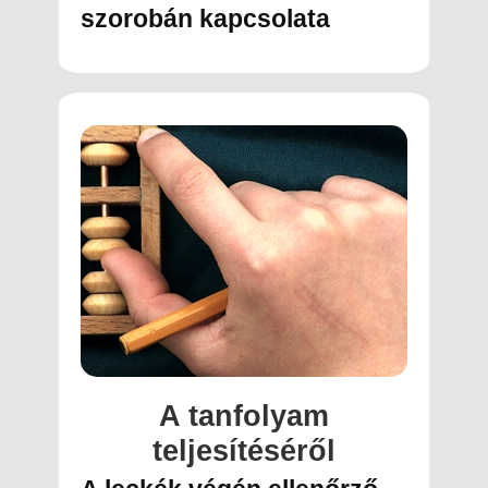
szorobán kapcsolata
A tanf​olyam
teljesítéséről