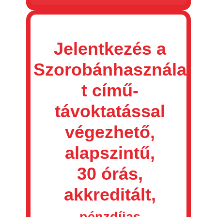
Jelentkezés a
Szorobánhasznála
t című-
távoktatással
végezhető,
alapszintű,
30 órás,
akkreditált,