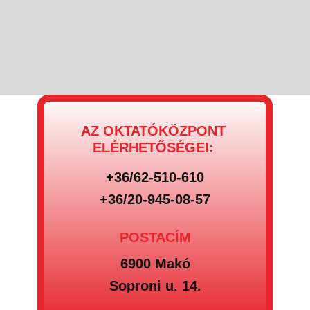
AZ OKTATÓKÖZPONT
ELÉRHETŐSÉGEI:
+36/62-510-610
+36/20-945-08-57
POSTACÍM
6900 Makó
Soproni u. 14.