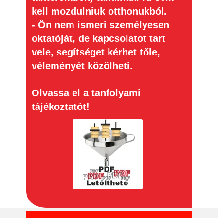
kell mozdulniuk otthonukból.
- Ön nem ismeri személyesen
oktatóját, de kapcsolatot tart
vele, segítséget kérhet tőle,
véleményét közölheti.
Olvassa el a tanfolyami
tájékoztatót!