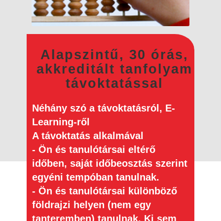
Alapszintű, 30 órás,
akkreditált tanfolyam
távoktatással
Néhány s​z​ó a távoktatásról, E-
Learning-ről
A távoktatás alkalmával
- Ön és tanulótársai eltérő
időben, saját időbeosztás szerint
egyéni tempóban tanulnak.
- Ön és tanulótársai különböző
földrajzi helyen (nem egy
tanteremben) tanulnak. Ki sem