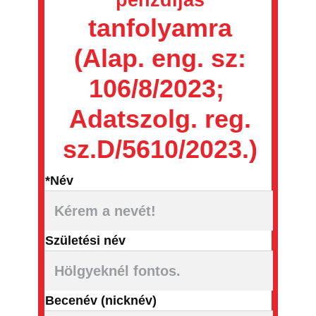
pénzdíjas
tanfolyamra
(​Alap. eng. sz:
106/8/2023;
Adatszolg. reg.
sz.D/5610/2023.)
*Név
Születési név
Becenév (nicknév)