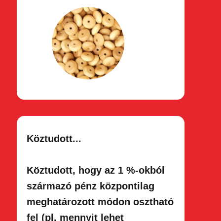
Köztudott...
Köztudott, hogy az 1 %-okból
származó pénz központilag
meghatároz​ott módon osztható
fel (pl. mennyit lehet