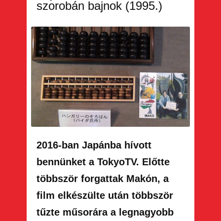
szorobán bajnok (1995.)
2016-ban Japánba hívott
bennünket a TokyoTV.
Előtte
többször forgattak Makón, a
film elkészülte után többször
tűzte műsorára a legnagyobb