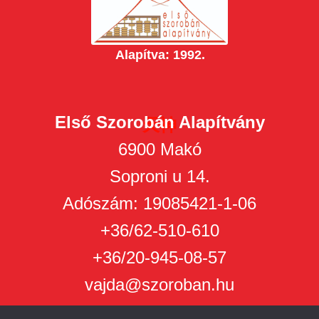
Alapítva: 1992.
Első Szorobán Alapítvány
天神
6900 Makó
Soproni u 14.
Adószám: 19085421-1-06
+36/62-510-610
+36/20-945-08-57
vajda@szoroban.hu