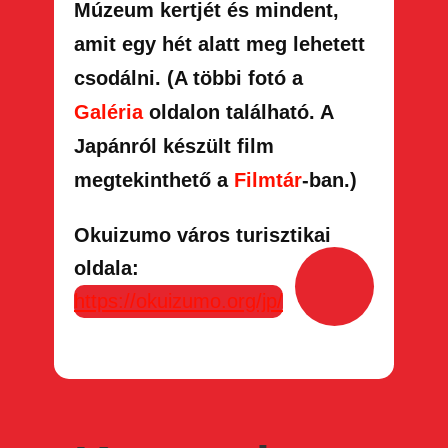
Múzeum kertjét és mindent,
amit egy hét alatt meg lehetett
csodálni. (A többi fotó a
Galéria
oldalon található. A
Japánról készült film
megtekinthető a
Filmtár
-ban.)
Okuizumo város turisztikai
oldala:
https://okuizumo.org/jp/