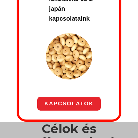
japán
kapcsolataink
KAPCSOLATOK
Célok és