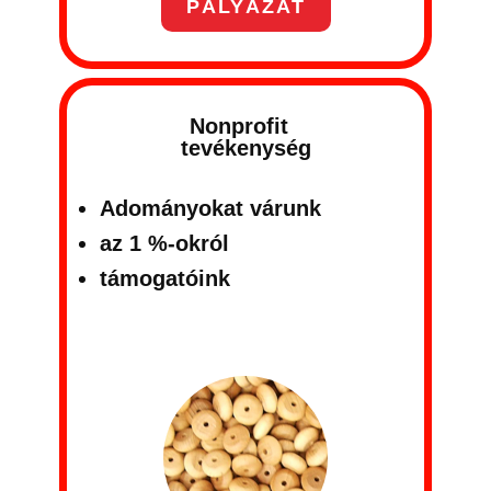
PÁLYÁZAT
Nonprofit
tevékenység
Adományokat várunk
az 1 %-​okról
támogatóink