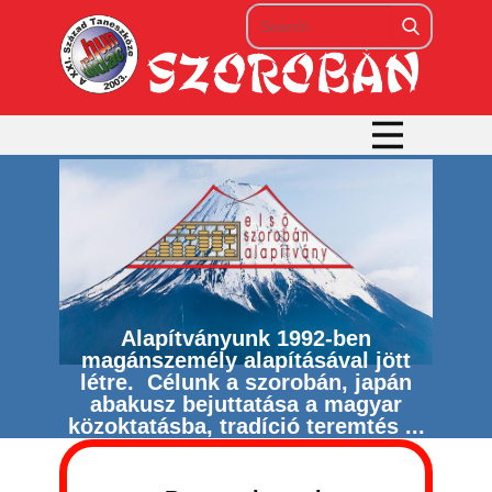
Alapítványunk 1992-ben
magánszemély alapításával jött
létre. Célunk a szorobán, japán
abakusz bejuttatása a magyar
közoktatásba, tradíció teremtés ...