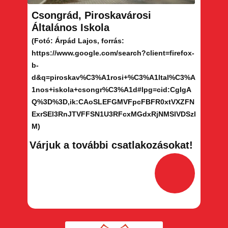
Csongrád, Piroskavárosi
Általános Iskola
(Fotó: Árpád Lajos, forrás: ​
https://www.google.com/search?client=firefox-
b-
d&q=piroskav%C3%A1rosi+%C3%A1ltal%C3%A
1nos+iskola+csongr%C3%A1d#lpg=cid:CgIgA
Q%3D%3D,ik:CAoSLEFGMVFpcFBFR0xtVXZFN
ExrSEl3RnJTVFFSN1U3RFcxMGdxRjNMSlVDSzl
M)
Várjuk a további csatlakozásokat!