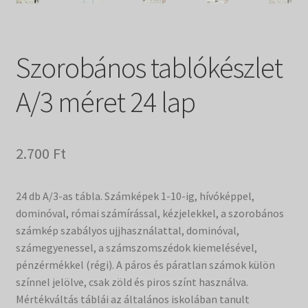
Filmtár
Vásár
Szorobános tablókészlet
A/3 méret 24 lap
2.700
Ft
24 db A/3-as tábla. Számképek 1-10-ig, hívóképpel,
dominóval, római számírással, kézjelekkel, a szorobános
számkép szabályos ujjhasználattal, dominóval,
számegyenessel, a számszomszédok kiemelésével,
pénzérmékkel (régi). A páros és páratlan számok külön
színnel jelölve, csak zöld és piros színt használva.
Mértékváltás táblái az általános iskolában tanult