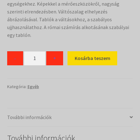
egységekhez. Képekkel a mérőeszközökről, nagyság
szerinti elrendezésben. Váltószalag elhelyezés
ábrázolásával. Tablók a váltásokhoz, a szabályos
ujjhasználathoz. A római számírás alkotásának szabályai
egy tablón.
Szorobános
-
+
Kosárba teszem
tablókészlet
A/3
méret
24
Kategória:
Egyéb
lap
mennyiség
További információk
További információk