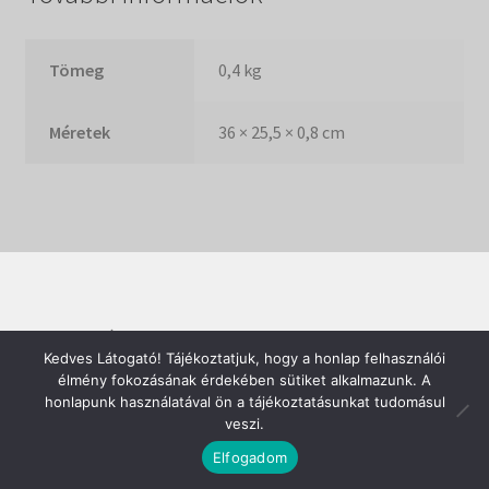
Tömeg
0,4 kg
Méretek
36 × 25,5 × 0,8 cm
© SZOROBÁN 2026
Kedves Látogató! Tájékoztatjuk, hogy a honlap felhasználói
Built with WooCommerce
.
élmény fokozásának érdekében sütiket alkalmazunk. A
honlapunk használatával ön a tájékoztatásunkat tudomásul
veszi.
0
Elfogadom
Keresés
Keresés