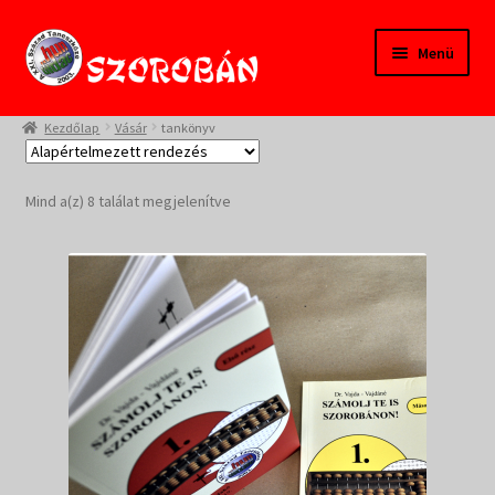
Ugrás
Kilépés
Menü
a
a
navigációhoz
tartalomba
Kezdőlap
Kezdőlap
Vásár
tankönyv
Tanfolyamok
Mind a(z) 8 találat megjelenítve
Termékeink
Pedagógusoknak
Szülőknek
Gyereksarok
Alapítvány