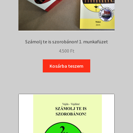
Filmtár
Vásár
Számolj te is szorobánon! 1. munkafüzet
4.500
Ft
Kosárba teszem