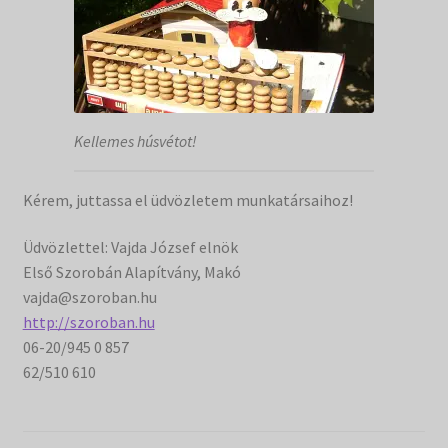
Filmtár
Vásár
Kellemes húsvétot!
Kérem, juttassa el üdvözletem munkatársaihoz!
Üdvözlettel: Vajda József elnök
Első Szorobán Alapítvány, Makó
vajda@szoroban.hu
http://szoroban.hu
06-20/945 0 857
62/510 610