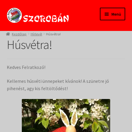
Ugrás
Kilépés
Menü
a
a
navigációhoz
tartalomba
Kezdőlap
Kezdőlap
Hírlevél
Húsvétra!
Húsvétra!
Tanfolyamok
Termékeink
Kedves Felratkozó!
Pedagógusoknak
Kellemes húsvéti ünnepeket kívánok! A szünetre jó
pihenést, agy kis feltöltődést!
Szülőknek
Gyereksarok
Alapítvány