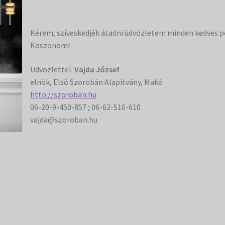
Kérem, szíveskedjék átadni üdvözletem minden kedves 
Köszönöm!
Üdvözlettel:
Vajda József
elnök, Első Szorobán Alapítvány, Makó
http://szoroban.hu
06-20-9-450-857 ; 06-62-510-610
vajda@szoroban.hu