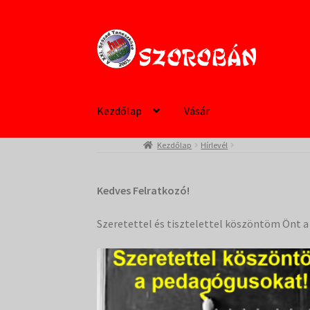
Ugrás
Kilépés
a
a
navigációhoz
tartalomba
Kezdőlap
Vásár
Kezdőlap
Hírlevél
Kedves Felratkozó!
Szeretettel és tisztelettel köszöntöm Önt 