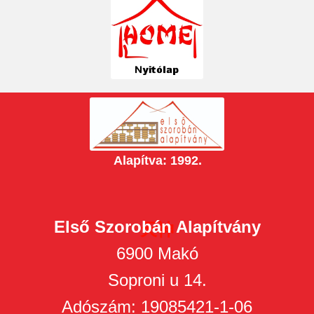
Alapítva: 1992.
Első Szorobán Alapítvány
天神
6900 Makó
Soproni u 14.
Adószám: 19085421-1-06