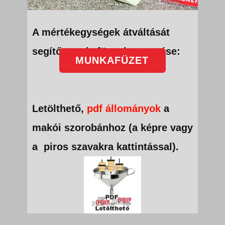
A mértékegységek átváltását
segítő munkafüzet beszerzése:
MUNKAFÜZET
Letölthető,
pdf állományok
a
makói szorobánhoz (a képre vagy
a piros szavakra kattintással).