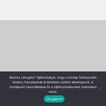
Filmtár
Vásár
Kedves Látogató! Tájékoztatjuk, hogy a honlap felhasználói
élmény fokozásának érdekében sütiket alkalmazunk. A
honlapunk használatával ön a tájékoztatásunkat tudomásul
veszi.
0
Elfogadom
Keresés
Keresés