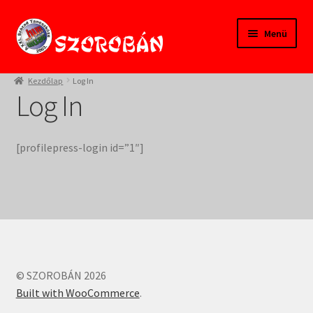
Ugrás
Kilépés
Menü
a
a
navigációhoz
tartalomba
Kezdőlap
Kezdőlap
Log In
Log In
Tanfolyamok
Termékeink
[profilepress-login id=”1″]
Pedagógusoknak
Szülőknek
Gyereksarok
© SZOROBÁN 2026
Built with WooCommerce
.
Alapítvány