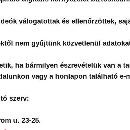
deók válogatottak és ellenőrzöttek, saj
től nem gyűjtünk közvetlenül adatokat
tik, ha bármilyen észrevételük van a t
dalunkon vagy a honlapon található e-m
tó szerv:
om u. 23-25.