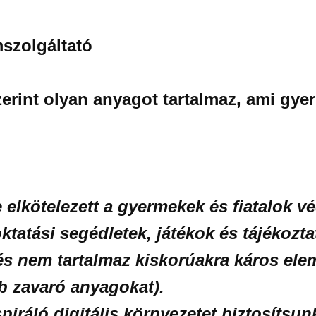
mszolgáltató
zerint olyan anyagot tartalmaz, ami gye
elkötelezett a gyermekek és fiatalok véd
ktatási segédletek, játékok és tájékoz
és nem tartalmaz kiskorúakra káros elem
éb zavaró anyagokat).
piráló digitális környezetet biztosít