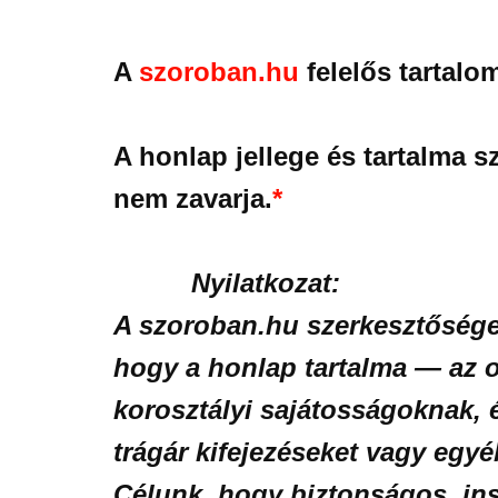
A
szoroban.hu
felelős tartalo
A honlap jellege és tartalma s
nem zavarja.
*
Nyilatkozat:
A
szoroban.hu
szerkesztősége 
hogy a honlap tartalma — az o
korosztályi sajátosságoknak, 
trágár kifejezéseket vagy egy
Célunk, hogy biztonságos, ins