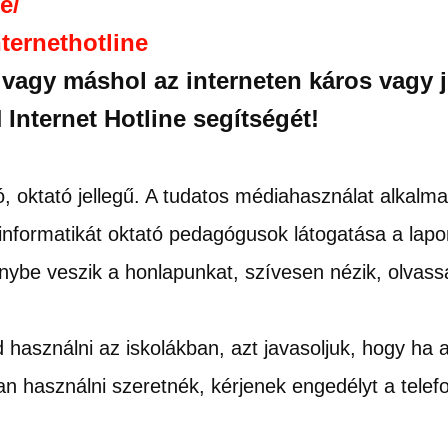
e/
ternethotline
agy máshol az interneten káros vagy j
 Internet Hotline segítségét!
ó, oktató jellegű. A tudatos médiahasználat alkalm
informatikát oktató pedagógusok látogatása a lapo
énybe veszik a honlapunkat, szívesen nézik, olvass
asználni az iskolákban, azt javasoljuk, hogy ha a 
an használni szeretnék, kérjenek engedélyt a tele