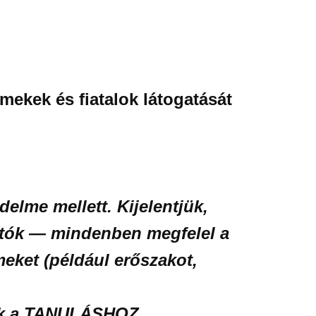
rmekek és fiatalok látogatását
elme mellett. Kijelentjük,
tatók — mindenben megfelel a
eket (például erőszakot,
sunk a TANULÁSHOZ.