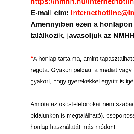
https://nmhh.hu/internethotlin
E-mail cím:
internethotline@in
Amennyiben ezen a honlapon v
találkozik, javasoljuk az NMHH
*
A honlap tartalma, amint tapasztalhat
régóta. Gyakori például a médiát vagy 
gyakori, hogy gyerekekkel együtt is ig
Amióta az okostelefonokat nem szabad h
oldalunkon is megtalálható), csoportos
honlap használatát más módon!