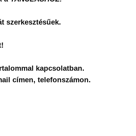
át szerkesztésűek.
!
artalommal kapcsolatban.
ail címen, telefonszámon.