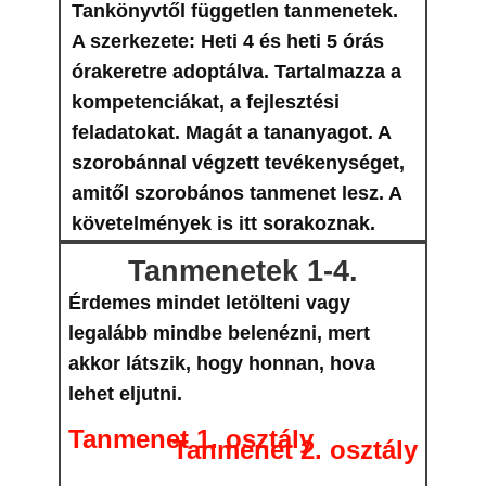
Tankönyvtől független t​anmenetek.​​
A szerkezete: Heti 4 és heti 5 órás
órakeretre adoptálva. Tartalmazza a
kompetenciákat, a fejlesztési
feladatokat. Magát a tananyagot. A
szorobánnal végzett tevékenységet,
amitől szorobános tanmenet lesz. A
követelmények is itt sorakoznak.
Tanmenetek 1-4.
Érdemes mindet letölteni vagy
legalább mindbe belenézni, mert
akkor látszik, hogy honnan, hova
lehet eljutni.
Tanmenet 1. osztály
Tanmenet 2. osztály