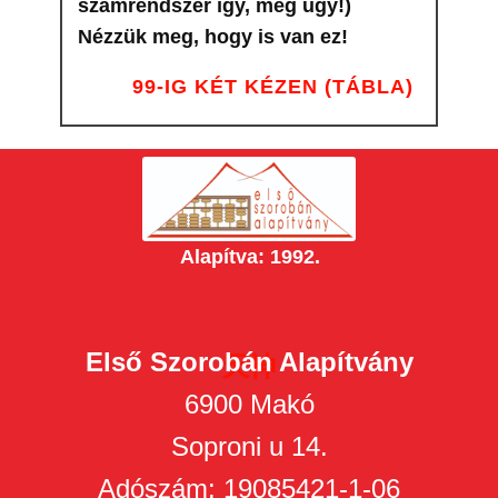
számrendszer így, meg úgy!)
Nézzük meg, hogy is van ez!
99-IG KÉT KÉZEN (TÁBLA)
Alapítva: 1992.
Első Szorobán Alapítvány
天神
6900 Makó
Soproni u 14.
Adószám: 19085421-1-06