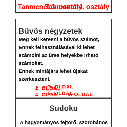
Tanmenet 3. osztály
Tanmenet 4. osztály
Bűvös négyzetek
Meg kell keresni a bűvös számot,
Ennek felhasználásával ki lehet
számolni az üres helyekbe írható
számokat.
Ennek mintájára lehet újakat
szerkeszteni.
3. OLDAL
2. OLDAL
1. OLDAL
6. OLDAL
5. OLDAL
4. OLDAL
Sudoku
A hagyományos fejtörő, szorobános