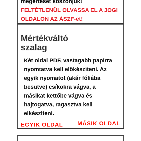
megértését köszönjük!
FELTÉTLENÜL OLVASSA EL A JOGI
OLDALON AZ ÁSZF-et!
Mértékváltó
szalag
Két oldal PDF, vastagabb papírra
nyomtatva kell előkészíteni. Az
egyik nyomatot (akár fóliába
besütve) csíkokra vágva, a
másikat kettőbe vágva és
hajtogatva, ragasztva kell
elkészíteni.
MÁSIK OLDAL
EGYIK OLDAL