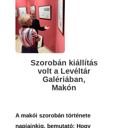
Szorobán kiállítás
volt a Levéltár
Galériában,
Makón
A makói szorobán t
örténete
napjainkig, bemutató: Hogy