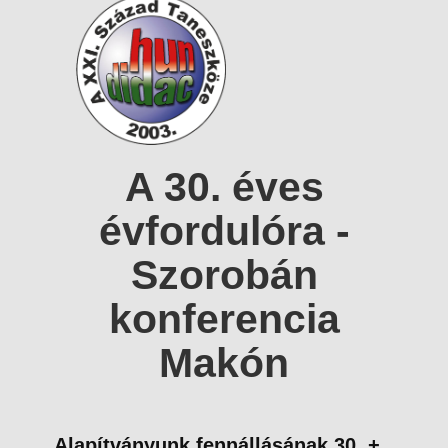
A 30. éves
évfordulóra -
Szorobán
konferencia
Makón
Alapítványunk fennállásának 30. +