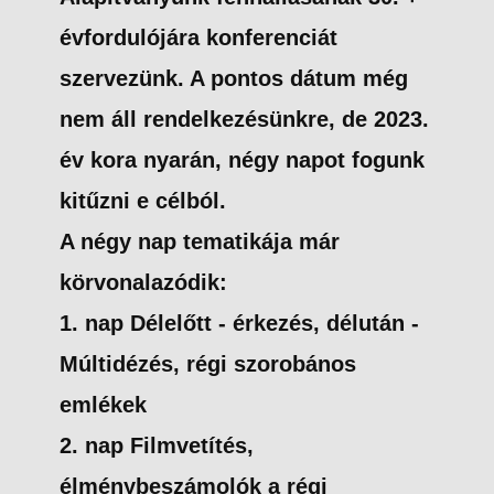
évfordulójára konferenciát
szervezünk. A pontos dátum még
nem áll rendelkezésünkre, de 2023.
év kora nyarán, négy napot fogunk
kitűzni e célból.
A négy nap tematikája már
körvonalazódik:
1. nap Délelőtt - érkezés, délután -
Múltidézés, régi szorobános
emlékek
2. nap Filmvetítés,
élménybeszámolók a régi