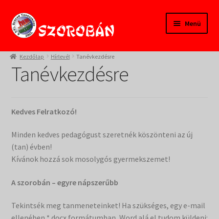
Ugrás
Kilépés
Menü
a
a
navigációhoz
tartalomba
Kezdőlap
Kezdőlap
Hírlevél
Tanévkezdésre
Tanévkezdésre
Tanfolyamok
Termékeink
Kedves Felratkozó!
Pedagógusoknak
Minden kedves pedagógust szeretnék köszönteni az új
(tan) évben!
Szülőknek
Kívánok hozzá sok mosolygós gyermekszemet!
Gyereksarok
A szorobán – egyre nápszerűbb
Tekintsék meg tanmeneteinket! Ha szükséges, egy e-mail
Alapítvány
ellenében *.docx formátumban, Word alá el tudom küldeni: