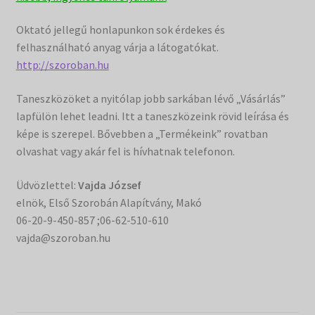
Oktató jellegű honlapunkon sok érdekes és
felhasználható anyag várja a látogatókat.
http://szoroban.hu
Taneszközöket a nyitólap jobb sarkában lévő „Vásárlás”
lapfülön lehet leadni. Itt a taneszközeink rövid leírása és
képe is szerepel. Bővebben a „Termékeink” rovatban
olvashat vagy akár fel is hívhatnak telefonon.
Üdvözlettel:
Vajda József
elnök, Első Szorobán Alapítvány, Makó
06-20-9-450-857 ;06-62-510-610
vajda@szoroban.hu