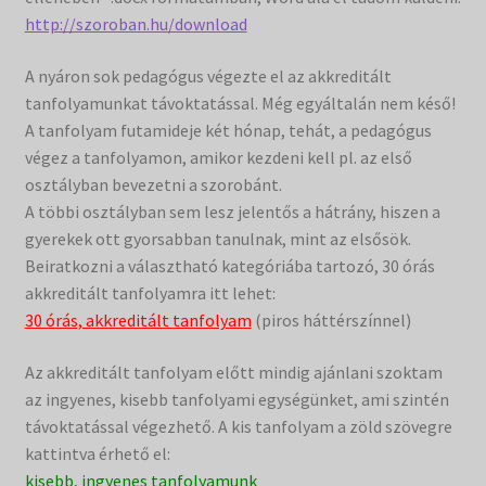
http://szoroban.hu/download
Filmtár
A nyáron sok pedagógus végezte el az akkreditált
Vásár
tanfolyamunkat távoktatással. Még egyáltalán nem késő!
A tanfolyam futamideje két hónap, tehát, a pedagógus
végez a tanfolyamon, amikor kezdeni kell pl. az első
osztályban bevezetni a szorobánt.
A többi osztályban sem lesz jelentős a hátrány, hiszen a
gyerekek ott gyorsabban tanulnak, mint az elsősök.
Beiratkozni a választható kategóriába tartozó, 30 órás
akkreditált tanfolyamra itt lehet:
30 órás, akkreditált tanfolyam
(piros háttérszínnel)
Az akkreditált tanfolyam előtt mindig ajánlani szoktam
az ingyenes, kisebb tanfolyami egységünket, ami szintén
távoktatással végezhető. A kis tanfolyam a zöld szövegre
kattintva érhető el:
kisebb, ingyenes tanfolyamunk