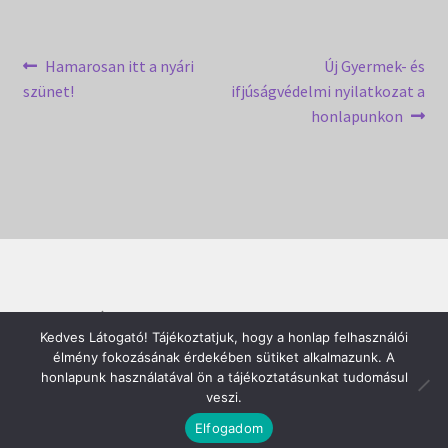
Bejegyzés
Previous
Next
Hamarosan itt a nyári
Új Gyermek- és
post:
post:
szünet!
ifjúságvédelmi nyilatkozat a
navigáció
honlapunkon
© SZOROBÁN 2026
Kedves Látogató! Tájékoztatjuk, hogy a honlap felhasználói
Built with WooCommerce
.
élmény fokozásának érdekében sütiket alkalmazunk. A
honlapunk használatával ön a tájékoztatásunkat tudomásul
veszi.
0
Elfogadom
Keresés
Keresés