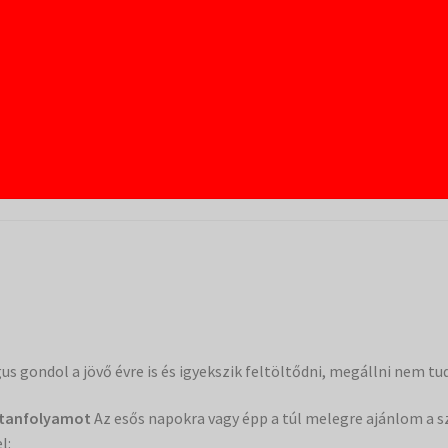
us gondol a jövő évre is és igyekszik feltöltődni, megállni nem tud
 tanfolyamot
Az esős napokra vagy épp a túl melegre ajánlom a 
l: