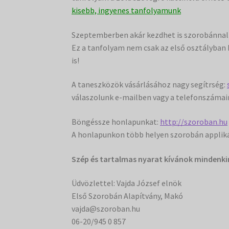
kisebb, ingyenes tanfolyamunk
Szeptemberben akár kezdhet is szorobánnal t
Ez a tanfolyam nem csak az első osztályban 
is!
A taneszközök vásárlásához nagy segítrség:
válaszolunk e-mailben vagy a telefonszámai
Böngéssze honlapunkat:
http://szoroban.hu
A honlapunkon több helyen szorobán applik
Szép és tartalmas nyarat kívánok mindenki
Üdvözlettel: Vajda József elnök
Első Szorobán Alapítvány, Makó
vajda@szoroban.hu
06-20/945 0 857