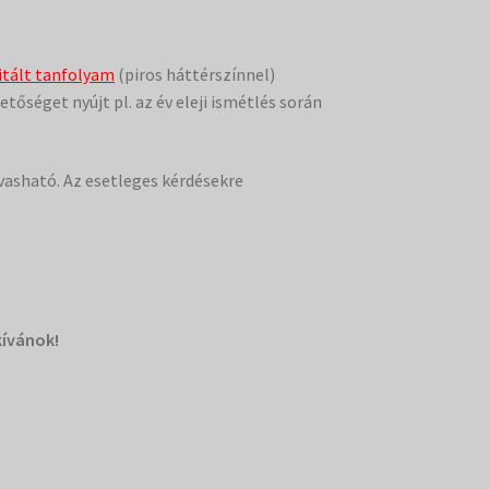
ditált tanfolyam
(piros háttérszínnel)
őséget nyújt pl. az év eleji ismétlés során
lvasható. Az esetleges kérdésekre
kívánok!