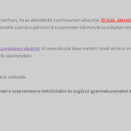
anítani, ha az akkreditált tanfolyamot választja:
30 órás, akkre
kezdők számára ajánlott! A szeptember bármelyik osztályban lehet
szorobános vásártér
. A taneszközök képe mellett rövid leírás is o
nk valamelyikén.
áció működik.
nek! A szeptemberre feltöltődést és sugárzó gyermekszemeket 