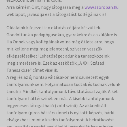
Arra kérném Önt, hogy látogassa meg a
www.szoroban.hu
Filmtár
weblapot, javasolja ezt a látogatást kollégáinak is!
Vásár
Oldalaink kifejezetten oktatás céljára készültek.
Gondoltunk a pedagógusokra, gyerekekre és a szülőkre is.
Ha Önnek vagy kollégáinak volna még ötlete arra, hogy
mit kellene még megjelentetni, szívesen vesszük
elképzeléseiket! Lehetőséget adunk a taneszközeink
megismerésére is. Ezek az eszközök „A XXI. Század
Taneszköze” címet viselik.
A régi és az új honlap váltásakor nem szünetelt egyik
tanfolyamunk sem. Folyamatosan tudtak és tudnak velünk
tanulni. Mindkét tanfolyamunk távoktatással zajlik. A két
tanfolyam háttérszínében más. A kisebb tanfolyamunk
ingyenesen látogatható (zöld színű). Az akkreditált
tanfolyam (piros háttérszínnel) is nyitott képzés, bárki
elvégezheti, mint a kisebb tanfolyamot. A beiratkozást
egy-egy űrlap segíti, majd kellő instrukciót kap minden