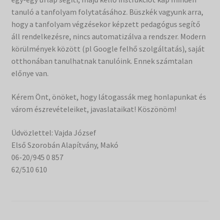
tanuló a tanfolyam folytatásához. Büszkék vagyunk arra,
hogy a tanfolyam végzésekor képzett pedagógus segítő
áll rendelkezésre, nincs automatizálva a rendszer. Modern
körülmények között (pl Google felhő szolgáltatás), saját
otthonában tanulhatnak tanulóink. Ennek számtalan
előnye van.
Kérem Önt, önöket, hogy látogassák meg honlapunkat és
várom észrevételeiket, javaslataikat! Köszönöm!
Üdvözlettel: Vajda József
Első Szorobán Alapítvány, Makó
06-20/945 0 857
62/510 610