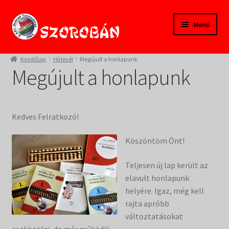
Ugrás
Kilépés
Menü
a
a
navigációhoz
tartalomba
Kezdőlap
Kezdőlap
Hírlevél
Megújult a honlapunk
Megújult a honlapunk
Tanfolyamok
Termékeink
Kedves Felratkozó!
Pedagógusoknak
Köszöntöm Önt!
Szülőknek
Teljesen új lap került az
elavult honlapunk
Gyereksarok
helyére. Igaz, még kell
rajta apróbb
Alapítvány
változtatásokat
eszközölni, de már működik.