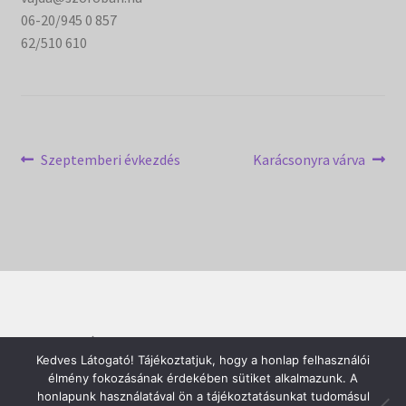
06-20/945 0 857
62/510 610
Bejegyzés
Previous
Next
Szeptemberi évkezdés
Karácsonyra várva
post:
post:
navigáció
© SZOROBÁN 2026
Kedves Látogató! Tájékoztatjuk, hogy a honlap felhasználói
Built with WooCommerce
.
élmény fokozásának érdekében sütiket alkalmazunk. A
honlapunk használatával ön a tájékoztatásunkat tudomásul