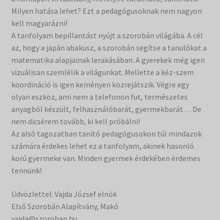
Milyen hatása lehet? Ezt a pedagógusoknak nem nagyon
Filmtár
kell magyarázni!
A tanfolyam bepillantást nyújt a szorobán világába. A cél
Vásár
az, hogy a japán abakusz, a szorobán segítse a tanulókat a
matematika alapjainak lerakásában. A gyerekek még igen
vizuálisan szemlélik a világunkat. Mellette a kéz-szem
koordináció is igen keményen közrejátszik. Végre egy
olyan eszköz, ami nem a telefonon fut, természetes
anyagból készült, felhasználóbarát, gyermekbarát… De
nem dicsérem tovább, ki kell próbálni!
Az alsó tagozatban tanító pedagógusokon túl mindazok
számára érdekes lehet ez a tanfolyam, akinek hasonló
korú gyermeke van. Minden gyermek érdekében érdemes
tennünk!
Üdvözlettel: Vajda József elnök
Első Szorobán Alapítvány, Makó
vajda@szoroban.hu