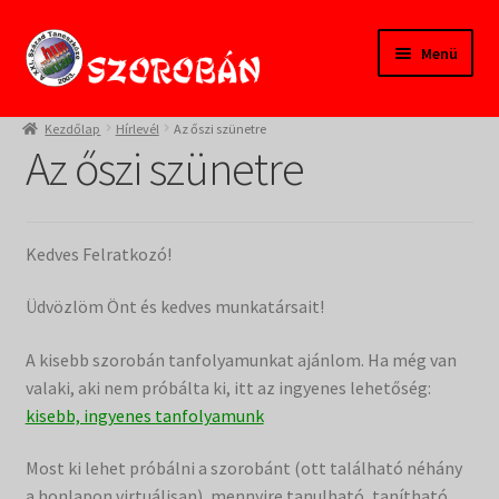
Ugrás
Kilépés
Menü
a
a
navigációhoz
tartalomba
Kezdőlap
Kezdőlap
Hírlevél
Az őszi szünetre
Az őszi szünetre
Tanfolyamok
Termékeink
Kedves Felratkozó!
Pedagógusoknak
Üdvözlöm Önt és kedves munkatársait!
Szülőknek
A kisebb szorobán tanfolyamunkat ajánlom. Ha még van
valaki, aki nem próbálta ki, itt az ingyenes lehetőség:
Gyereksarok
kisebb, ingyenes tanfolyamunk
Most ki lehet próbálni a szorobánt (ott található néhány
Alapítvány
a honlapon virtuálisan), mennyire tanulható, tanítható.