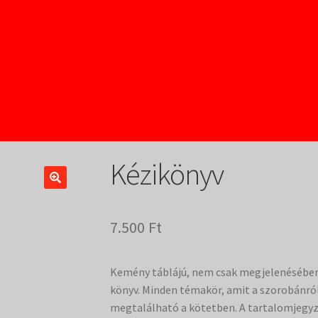
Kézikönyv
7.500
Ft
Kemény táblájú, nem csak megjelenésében,
könyv. Minden témakör, amit a szorobánról
megtalálható a kötetben. A tartalomjegyzé