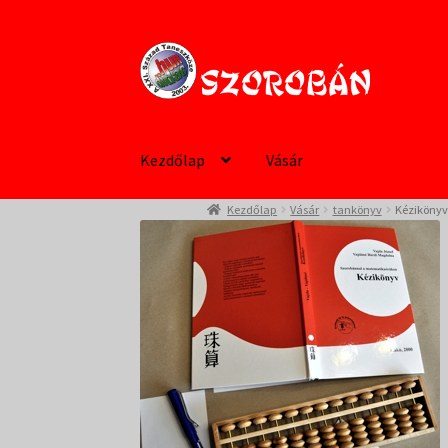
Ugrás
Kilépés
a
a
navigációhoz
tartalomba
Kezdőlap
Vásár
Kezdőlap
Vásár
tankönyv
Kézikönyv