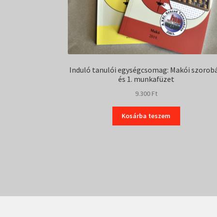
Induló tanulói egységcsomag: Makói szorob
és 1. munkafüzet
9.300
Ft
Kosárba teszem