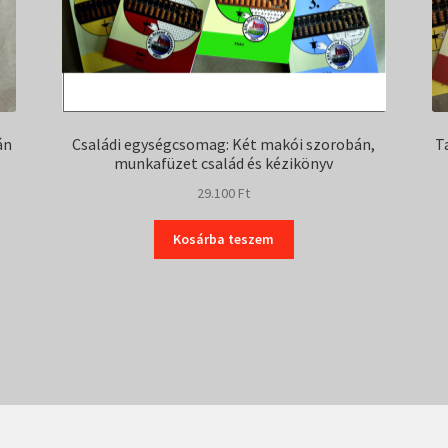
án
Családi egységcsomag: Két makói szorobán,
T
munkafüzet család és kézikönyv
29.100
Ft
Kosárba teszem