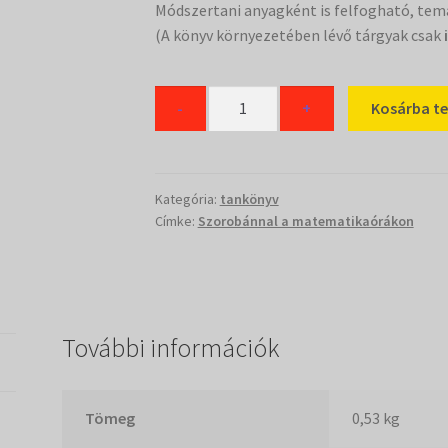
Módszertani anyagként is felfogható, tema
(A könyv környezetében lévő tárgyak csak
Kézikönyv
-
+
Kosárba t
mennyiség
Kategória:
tankönyv
Címke:
Szorobánnal a matematikaórákon
További információk
Tömeg
0,53 kg