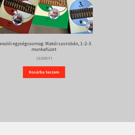
anulói egységcsomag: Makói szorobán, 1-2-3.
munkafüzet
16.800
Ft
Kosárba teszem