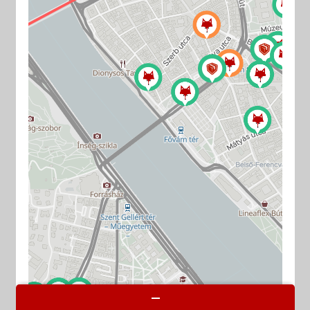
Filmtár
Vásár