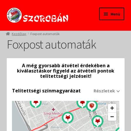
Ugrás
Kilépés
Menü
a
a
navigációhoz
tartalomba
Kezdőlap
Kezdőlap
Foxpost automaták
Foxpost automaták
Tanfolyamok
Termékeink
Pedagógusoknak
Szülőknek
Gyereksarok
Alapítvány